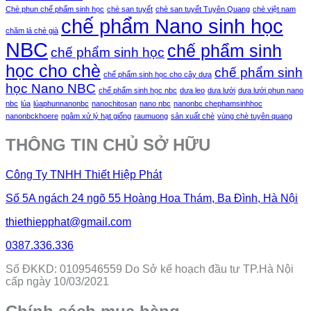
Chè phun chế phẩm sinh học
chè san tuyết
chè san tuyết Tuyên Quang
chè việt nam
chế phẩm Nano sinh học
chăm lá chè già
NBC
chế phẩm sinh
chế phẩm sinh học
học cho chè
chế phẩm sinh
chế phẩm sinh học cho cây dưa
học Nano NBC
chế phẩm sinh học nbc
dưa leo
dưa lưới
dưa lưới phun nano
nbc
lúa
lúaphunnanonbc
nanochitosan
nano nbc
nanonbc chephamsinhhoc
nanonbckhoere
ngâm xử lý hạt giống
raumuong
sản xuất chè
vùng chè tuyên quang
THÔNG TIN CHỦ SỞ HỮU
Công Ty TNHH Thiết Hiệp Phát
Số 5A ngách 24 ngõ 55 Hoàng Hoa Thám, Ba Đình, Hà Nội
thiethiepphat@gmail.com
0387.336.336
Số ĐKKD: 0109546559 Do Sở kế hoạch đầu tư TP.Hà Nội
cấp ngày 10/03/2021