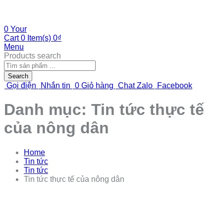
0
Your
Cart
0 Item(s)
0
₫
Menu
Products search
Search
Gọi điện
Nhắn tin
0
Giỏ hàng
Chat Zalo
Facebook
Danh mục:
Tin tức thực tế
của nông dân
Home
Tin tức
Tin tức
Tin tức thực tế của nông dân