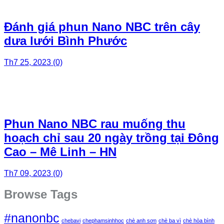
Đánh giá phun Nano NBC trên cây
dưa lưới Bình Phước
Th7 25, 2023
(0)
Phun Nano NBC rau muống thu
hoạch chỉ sau 20 ngày trồng tại Đông
Cao – Mê Linh – HN
Th7 09, 2023
(0)
Browse Tags
#nanonbc
chebavi
chephamsinhhoc
chè anh sơn
chè ba vì
chè hòa bình